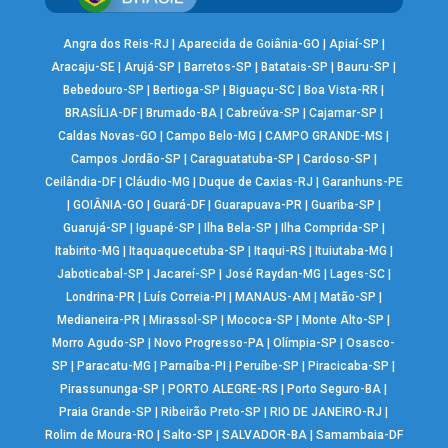
Angra dos Reis-RJ
|
Aparecida de Goiânia-GO
|
Apiaí-SP
|
Aracaju-SE
|
Arujá-SP
|
Barretos-SP
|
Batatais-SP
|
Bauru-SP
|
Bebedouro-SP
|
Bertioga-SP
|
Biguaçu-SC
|
Boa Vista-RR
|
BRASÍLIA-DF
|
Brumado-BA
|
Cabreúva-SP
|
Cajamar-SP
|
Caldas Novas-GO
|
Campo Belo-MG
|
CAMPO GRANDE-MS
|
Campos Jordão-SP
|
Caraguatatuba-SP
|
Cardoso-SP
|
Ceilândia-DF
|
Cláudio-MG
|
Duque de Caxias-RJ
|
Garanhuns-PE
|
GOIÂNIA-GO
|
Guará-DF
|
Guarapuava-PR
|
Guariba-SP
|
Guarujá-SP
|
Iguapé-SP
|
Ilha Bela-SP
|
Ilha Comprida-SP
|
Itabirito-MG
|
Itaquaquecetuba-SP
|
Itaqui-RS
|
Ituiutaba-MG
|
Jaboticabal-SP
|
Jacareí-SP
|
José Raydan-MG
|
Lages-SC
|
Londrina-PR
|
Luís Correia-PI
|
MANAUS-AM
|
Matão-SP
|
Medianeira-PR
|
Mirassol-SP
|
Mococa-SP
|
Monte Alto-SP
|
Morro Agudo-SP
|
Novo Progresso-PA
|
Olímpia-SP
|
Osasco-
SP
|
Paracatu-MG
|
Parnaíba-PI
|
Peruíbe-SP
|
Piracicaba-SP
|
Pirassununga-SP
|
PORTO ALEGRE-RS
|
Porto Seguro-BA
|
Praia Grande-SP
|
Ribeirão Preto-SP
|
RIO DE JANEIRO-RJ
|
Rolim de Moura-RO
|
Salto-SP
|
SALVADOR-BA
|
Samambaia-DF