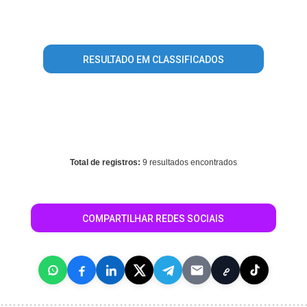
resource, array given in
/home/portalguialondrina/www/conteudo_resultado_busca.php
on line
344
RESULTADO EM CLASSIFICADOS
Warning
: mysql_fetch_array() expects parameter 1 to be
resource, array given in
/home/portalguialondrina/www/conteudo_resultado_busca.php
on line
496
Total de registros:
9 resultados encontrados
COMPARTILHAR REDES SOCIAIS