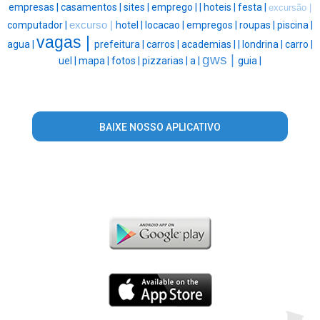
empresas |
casamentos |
sites |
emprego |
|
hoteis |
festa |
excursão |
computador |
excurso |
hotel |
locacao |
empregos |
roupas |
piscina |
vagas |
agua |
prefeitura |
carros |
academias |
|
londrina |
carro |
gws |
uel |
mapa |
fotos |
pizzarias |
a |
guia |
BAIXE NOSSO APLICATIVO