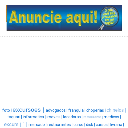
excursoes |
chinelos |
foto |
advogados |
franquia |
choperias |
taquari |
informatica |
imoveis |
locadoras |
medicos |
restaurante |
' |
excurs |
mercado |
restaurantes |
curso |
disk |
cursos |
livraria |