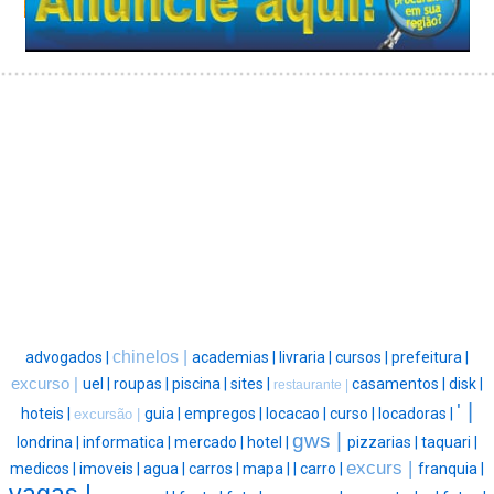
chinelos |
advogados |
academias |
livraria |
cursos |
prefeitura |
excurso |
uel |
roupas |
piscina |
sites |
casamentos |
disk |
restaurante |
' |
hoteis |
guia |
empregos |
locacao |
curso |
locadoras |
excursão |
gws |
londrina |
informatica |
mercado |
hotel |
pizzarias |
taquari |
excurs |
medicos |
imoveis |
agua |
carros |
mapa |
|
carro |
franquia |
vagas |