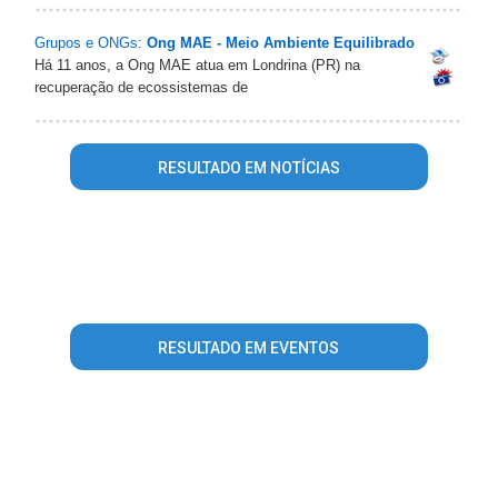
Grupos e ONGs:
Ong MAE - Meio Ambiente Equilibrado
Há 11 anos, a Ong MAE atua em Londrina (PR) na
recuperação de ecossistemas de
RESULTADO EM NOTÍCIAS
Warning
: mysql_fetch_array() expects parameter 1 to be
resource, array given in
/home/portalguialondrina/www/conteudo_resultado_busca.php
on line
344
RESULTADO EM EVENTOS
Warning
: mysql_fetch_array() expects parameter 1 to be
resource, array given in
/home/portalguialondrina/www/conteudo_resultado_busca.php
on line
407