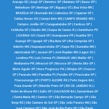
Aracaju-SE
|
Arujá-SP
|
Barretos-SP
|
Batatais-SP
|
Bauru-SP
|
Bebedouro-SP
|
Bertioga-SP
|
Biguaçu-SC
|
Boa Vista-RR
|
BRASÍLIA-DF
|
Brumado-BA
|
Cabreúva-SP
|
Cajamar-SP
|
Caldas Novas-GO
|
Campo Belo-MG
|
CAMPO GRANDE-MS
|
Campos Jordão-SP
|
Caraguatatuba-SP
|
Cardoso-SP
|
Ceilândia-DF
|
Cláudio-MG
|
Duque de Caxias-RJ
|
Garanhuns-PE
|
GOIÂNIA-GO
|
Guará-DF
|
Guarapuava-PR
|
Guariba-SP
|
Guarujá-SP
|
Iguapé-SP
|
Ilha Bela-SP
|
Ilha Comprida-SP
|
Itabirito-MG
|
Itaquaquecetuba-SP
|
Itaqui-RS
|
Ituiutaba-MG
|
Jaboticabal-SP
|
Jacareí-SP
|
José Raydan-MG
|
Lages-SC
|
Londrina-PR
|
Luís Correia-PI
|
MANAUS-AM
|
Matão-SP
|
Medianeira-PR
|
Mirassol-SP
|
Mococa-SP
|
Monte Alto-SP
|
Morro Agudo-SP
|
Novo Progresso-PA
|
Olímpia-SP
|
Osasco-
SP
|
Paracatu-MG
|
Parnaíba-PI
|
Peruíbe-SP
|
Piracicaba-SP
|
Pirassununga-SP
|
PORTO ALEGRE-RS
|
Porto Seguro-BA
|
Praia Grande-SP
|
Ribeirão Preto-SP
|
RIO DE JANEIRO-RJ
|
Rolim de Moura-RO
|
Salto-SP
|
SALVADOR-BA
|
Samambaia-DF
|
Santa Maria-RS
|
Santos-SP
|
São Bernardo Campo-SP
|
São
Borja-RS
|
São Caetano do Sul-SP
|
São João Paraíso-MG
|
São
José Campos-SP
|
São José do Rio Preto-SP
|
São Paulo