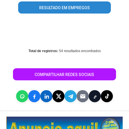
RESULTADO EM EMPREGOS
Warning
: mysql_fetch_array() expects parameter 1 to be
resource, array given in
/home/portalguialondrina/www/conteudo_resultado_busca.php
on line
569
Total de registros:
54 resultados encontrados
COMPARTILHAR REDES SOCIAIS