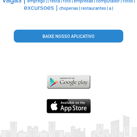
emprego |
|
festa |
foto |
empresas |
computador |
fotos |
excursoes |
choperias |
restaurantes |
a |
BAIXE NOSSO APLICATIVO