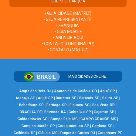
GRUPO E FRANQUIA
• GUIA CIDADE (MATRIZ)
• SEJA REPRESENTANTE
• FRANQUIA
• GUIA MOBILE
• ANUNCIE AQUI
• CONTATO (LONDRINA-PR)
• CONTATO (MATRIZ)
MAIS CIDADES ONLINE
Angra dos Reis-RJ
|
Aparecida de Goiânia-GO
|
Apiaí-SP
|
Aracaju-SE
|
Arujá-SP
|
Barretos-SP
|
Batatais-SP
|
Bauru-SP
|
Bebedouro-SP
|
Bertioga-SP
|
Biguaçu-SC
|
Boa Vista-RR
|
BRASÍLIA-DF
|
Brumado-BA
|
Cabreúva-SP
|
Cajamar-SP
|
Caldas Novas-GO
|
Campo Belo-MG
|
CAMPO GRANDE-MS
|
Campos Jordão-SP
|
Caraguatatuba-SP
|
Cardoso-SP
|
Ceilândia-DF
|
Cláudio-MG
|
Duque de Caxias-RJ
|
Garanhuns-PE