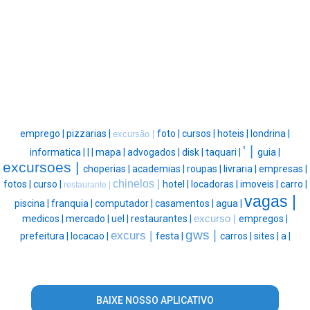
emprego |
pizzarias |
foto |
cursos |
hoteis |
londrina |
excursão |
' |
informatica |
|
|
mapa |
advogados |
disk |
taquari |
guia |
excursoes |
choperias |
academias |
roupas |
livraria |
empresas |
chinelos |
fotos |
curso |
hotel |
locadoras |
imoveis |
carro |
restaurante |
vagas |
piscina |
franquia |
computador |
casamentos |
agua |
medicos |
mercado |
uel |
restaurantes |
excurso |
empregos |
gws |
excurs |
prefeitura |
locacao |
festa |
carros |
sites |
a |
BAIXE NOSSO APLICATIVO