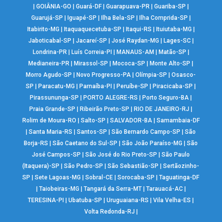
|
GOIÂNIA-GO
|
Guará-DF
|
Guarapuava-PR
|
Guariba-SP
|
Guarujá-SP
|
Iguapé-SP
|
Ilha Bela-SP
|
Ilha Comprida-SP
|
Itabirito-MG
|
Itaquaquecetuba-SP
|
Itaqui-RS
|
Ituiutaba-MG
|
Jaboticabal-SP
|
Jacareí-SP
|
José Raydan-MG
|
Lages-SC
|
Londrina-PR
|
Luís Correia-PI
|
MANAUS-AM
|
Matão-SP
|
Medianeira-PR
|
Mirassol-SP
|
Mococa-SP
|
Monte Alto-SP
|
Morro Agudo-SP
|
Novo Progresso-PA
|
Olímpia-SP
|
Osasco-
SP
|
Paracatu-MG
|
Parnaíba-PI
|
Peruíbe-SP
|
Piracicaba-SP
|
Pirassununga-SP
|
PORTO ALEGRE-RS
|
Porto Seguro-BA
|
Praia Grande-SP
|
Ribeirão Preto-SP
|
RIO DE JANEIRO-RJ
|
Rolim de Moura-RO
|
Salto-SP
|
SALVADOR-BA
|
Samambaia-DF
|
Santa Maria-RS
|
Santos-SP
|
São Bernardo Campo-SP
|
São
Borja-RS
|
São Caetano do Sul-SP
|
São João Paraíso-MG
|
São
José Campos-SP
|
São José do Rio Preto-SP
|
São Paulo
(Itaquera)-SP
|
São Pedro-SP
|
São Sebastião-SP
|
Sertãozinho-
SP
|
Sete Lagoas-MG
|
Sobral-CE
|
Sorocaba-SP
|
Taguatinga-DF
|
Taiobeiras-MG
|
Tangará da Serra-MT
|
Tarauacá-AC
|
TERESINA-PI
|
Ubatuba-SP
|
Uruguaiana-RS
|
Vila Velha-ES
|
Volta Redonda-RJ
|