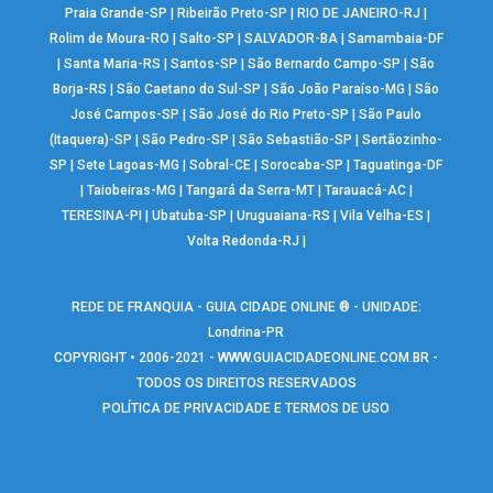
Praia Grande-SP
|
Ribeirão Preto-SP
|
RIO DE JANEIRO-RJ
|
Rolim de Moura-RO
|
Salto-SP
|
SALVADOR-BA
|
Samambaia-DF
|
Santa Maria-RS
|
Santos-SP
|
São Bernardo Campo-SP
|
São
Borja-RS
|
São Caetano do Sul-SP
|
São João Paraíso-MG
|
São
José Campos-SP
|
São José do Rio Preto-SP
|
São Paulo
(Itaquera)-SP
|
São Pedro-SP
|
São Sebastião-SP
|
Sertãozinho-
SP
|
Sete Lagoas-MG
|
Sobral-CE
|
Sorocaba-SP
|
Taguatinga-DF
|
Taiobeiras-MG
|
Tangará da Serra-MT
|
Tarauacá-AC
|
TERESINA-PI
|
Ubatuba-SP
|
Uruguaiana-RS
|
Vila Velha-ES
|
Volta Redonda-RJ
|
REDE DE FRANQUIA - GUIA CIDADE ONLINE ® - UNIDADE:
Londrina-PR
COPYRIGHT • 2006-2021 -
WWW.GUIACIDADEONLINE.COM.BR
-
TODOS OS DIREITOS RESERVADOS
POLÍTICA DE PRIVACIDADE E TERMOS DE USO