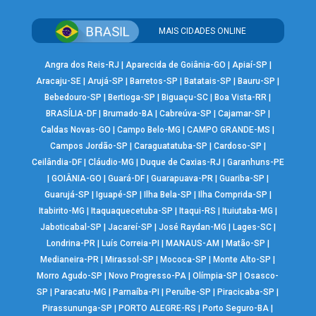
MAIS CIDADES ONLINE
Angra dos Reis-RJ
|
Aparecida de Goiânia-GO
|
Apiaí-SP
|
Aracaju-SE
|
Arujá-SP
|
Barretos-SP
|
Batatais-SP
|
Bauru-SP
|
Bebedouro-SP
|
Bertioga-SP
|
Biguaçu-SC
|
Boa Vista-RR
|
BRASÍLIA-DF
|
Brumado-BA
|
Cabreúva-SP
|
Cajamar-SP
|
Caldas Novas-GO
|
Campo Belo-MG
|
CAMPO GRANDE-MS
|
Campos Jordão-SP
|
Caraguatatuba-SP
|
Cardoso-SP
|
Ceilândia-DF
|
Cláudio-MG
|
Duque de Caxias-RJ
|
Garanhuns-PE
|
GOIÂNIA-GO
|
Guará-DF
|
Guarapuava-PR
|
Guariba-SP
|
Guarujá-SP
|
Iguapé-SP
|
Ilha Bela-SP
|
Ilha Comprida-SP
|
Itabirito-MG
|
Itaquaquecetuba-SP
|
Itaqui-RS
|
Ituiutaba-MG
|
Jaboticabal-SP
|
Jacareí-SP
|
José Raydan-MG
|
Lages-SC
|
Londrina-PR
|
Luís Correia-PI
|
MANAUS-AM
|
Matão-SP
|
Medianeira-PR
|
Mirassol-SP
|
Mococa-SP
|
Monte Alto-SP
|
Morro Agudo-SP
|
Novo Progresso-PA
|
Olímpia-SP
|
Osasco-
SP
|
Paracatu-MG
|
Parnaíba-PI
|
Peruíbe-SP
|
Piracicaba-SP
|
Pirassununga-SP
|
PORTO ALEGRE-RS
|
Porto Seguro-BA
|