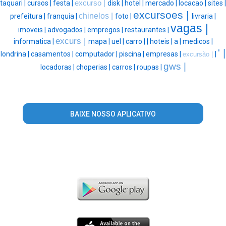
taquari |
cursos |
festa |
excurso |
disk |
hotel |
mercado |
locacao |
sites |
excursoes |
chinelos |
prefeitura |
franquia |
foto |
livraria |
vagas |
imoveis |
advogados |
empregos |
restaurantes |
excurs |
informatica |
mapa |
uel |
carro |
|
hoteis |
a |
medicos |
' |
londrina |
casamentos |
computador |
piscina |
empresas |
|
excursão |
gws |
locadoras |
choperias |
carros |
roupas |
BAIXE NOSSO APLICATIVO