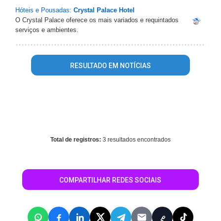
Hóteis e Pousadas:
Crystal Palace Hotel
O Crystal Palace oferece os mais variados e requintados
serviços e ambientes.
RESULTADO EM NOTÍCIAS
Warning
: mysql_fetch_array() expects parameter 1 to be
resource, array given in
/home/portalguialondrina/www/conteudo_resultado_busca.php
on line
344
Total de registros:
3 resultados encontrados
COMPARTILHAR REDES SOCIAIS