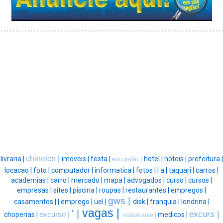
chinelos |
livraria |
imoveis |
festa |
hotel |
hoteis |
prefeitura |
excursão |
locacao |
foto |
computador |
informatica |
fotos |
|
a |
taquari |
carros |
academias |
carro |
mercado |
mapa |
advogados |
curso |
cursos |
empresas |
sites |
piscina |
roupas |
restaurantes |
empregos |
gws |
casamentos |
|
emprego |
uel |
disk |
franquia |
londrina |
vagas |
' |
excurs |
choperias |
excurso |
medicos |
restaurante |