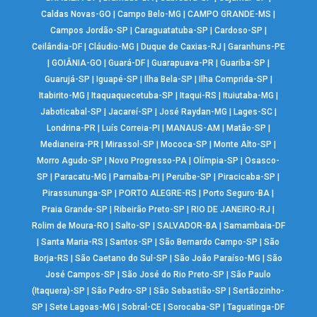
Caldas Novas-GO
|
Campo Belo-MG
|
CAMPO GRANDE-MS
|
Campos Jordão-SP
|
Caraguatatuba-SP
|
Cardoso-SP
|
Ceilândia-DF
|
Cláudio-MG
|
Duque de Caxias-RJ
|
Garanhuns-PE
|
GOIÂNIA-GO
|
Guará-DF
|
Guarapuava-PR
|
Guariba-SP
|
Guarujá-SP
|
Iguapé-SP
|
Ilha Bela-SP
|
Ilha Comprida-SP
|
Itabirito-MG
|
Itaquaquecetuba-SP
|
Itaqui-RS
|
Ituiutaba-MG
|
Jaboticabal-SP
|
Jacareí-SP
|
José Raydan-MG
|
Lages-SC
|
Londrina-PR
|
Luís Correia-PI
|
MANAUS-AM
|
Matão-SP
|
Medianeira-PR
|
Mirassol-SP
|
Mococa-SP
|
Monte Alto-SP
|
Morro Agudo-SP
|
Novo Progresso-PA
|
Olímpia-SP
|
Osasco-
SP
|
Paracatu-MG
|
Parnaíba-PI
|
Peruíbe-SP
|
Piracicaba-SP
|
Pirassununga-SP
|
PORTO ALEGRE-RS
|
Porto Seguro-BA
|
Praia Grande-SP
|
Ribeirão Preto-SP
|
RIO DE JANEIRO-RJ
|
Rolim de Moura-RO
|
Salto-SP
|
SALVADOR-BA
|
Samambaia-DF
|
Santa Maria-RS
|
Santos-SP
|
São Bernardo Campo-SP
|
São
Borja-RS
|
São Caetano do Sul-SP
|
São João Paraíso-MG
|
São
José Campos-SP
|
São José do Rio Preto-SP
|
São Paulo
(Itaquera)-SP
|
São Pedro-SP
|
São Sebastião-SP
|
Sertãozinho-
SP
|
Sete Lagoas-MG
|
Sobral-CE
|
Sorocaba-SP
|
Taguatinga-DF