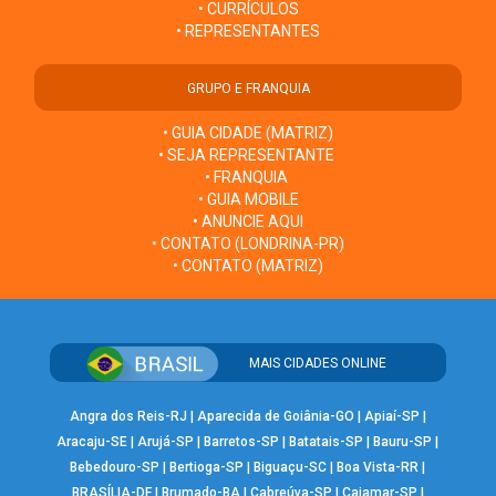
• CURRÍCULOS
• REPRESENTANTES
GRUPO E FRANQUIA
• GUIA CIDADE (MATRIZ)
• SEJA REPRESENTANTE
• FRANQUIA
• GUIA MOBILE
• ANUNCIE AQUI
• CONTATO (LONDRINA-PR)
• CONTATO (MATRIZ)
MAIS CIDADES ONLINE
Angra dos Reis-RJ
|
Aparecida de Goiânia-GO
|
Apiaí-SP
|
Aracaju-SE
|
Arujá-SP
|
Barretos-SP
|
Batatais-SP
|
Bauru-SP
|
Bebedouro-SP
|
Bertioga-SP
|
Biguaçu-SC
|
Boa Vista-RR
|
BRASÍLIA-DF
|
Brumado-BA
|
Cabreúva-SP
|
Cajamar-SP
|